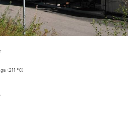
r
ga (211 °C)
s