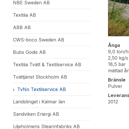
NBE Sweden AB
Textilia AB
ABB AB
CWS-boco Sweden AB
Ånga
9,0 ton/h
Bubs Godis AB
2,50 kg/s
18,5 bar
Textilia Tvätt & Textilservice AB
mättad ån
Tvättjänst Stockholm AB
Bränsle
Pulver
TvNo Textilservice AB
Leveran
Landstinget i Kalmar län
2012
Sandviken Energi AB
Liljeholmens Stearinfabriks AB