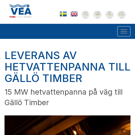
Togg
navi
LEVERANS AV
HETVATTENPANNA TILL
GÄLLÖ TIMBER
15 MW hetvattenpanna på väg till
Gällö Timber